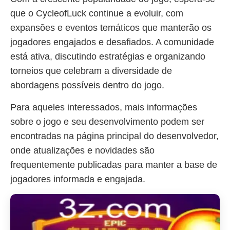
que o CycleofLuck continue a evoluir, com
expansões e eventos temáticos que manterão os
jogadores engajados e desafiados. A comunidade
está ativa, discutindo estratégias e organizando
torneios que celebram a diversidade de
abordagens possíveis dentro do jogo.
Para aqueles interessados, mais informações
sobre o jogo e seu desenvolvimento podem ser
encontradas na página principal do desenvolvedor,
onde atualizações e novidades são
frequentemente publicadas para manter a base de
jogadores informada e engajada.