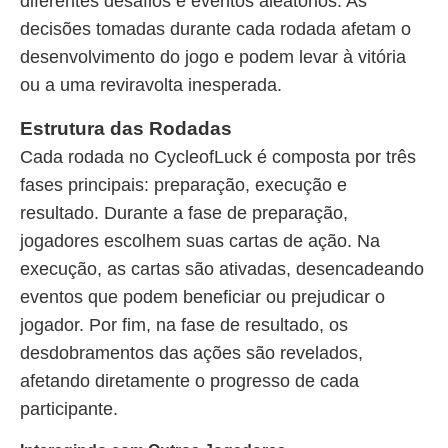
diferentes desafios e eventos aleatórios. As
decisões tomadas durante cada rodada afetam o
desenvolvimento do jogo e podem levar à vitória
ou a uma reviravolta inesperada.
Estrutura das Rodadas
Cada rodada no CycleofLuck é composta por três
fases principais: preparação, execução e
resultado. Durante a fase de preparação,
jogadores escolhem suas cartas de ação. Na
execução, as cartas são ativadas, desencadeando
eventos que podem beneficiar ou prejudicar o
jogador. Por fim, na fase de resultado, os
desdobramentos das ações são revelados,
afetando diretamente o progresso de cada
participante.