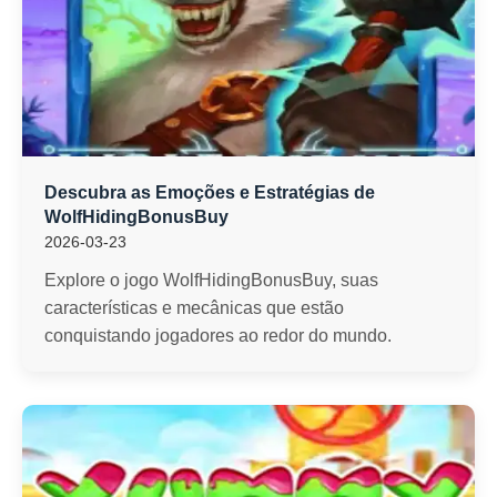
Descubra as Emoções e Estratégias de
WolfHidingBonusBuy
2026-03-23
Explore o jogo WolfHidingBonusBuy, suas
características e mecânicas que estão
conquistando jogadores ao redor do mundo.