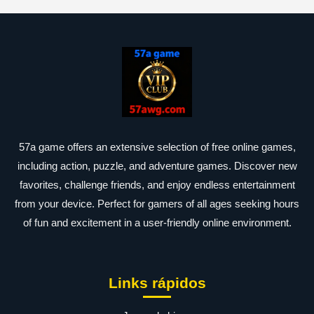
57a game offers an extensive selection of free online games,
including action, puzzle, and adventure games. Discover new
favorites, challenge friends, and enjoy endless entertainment
from your device. Perfect for gamers of all ages seeking hours
of fun and excitement in a user-friendly online environment.
Links rápidos