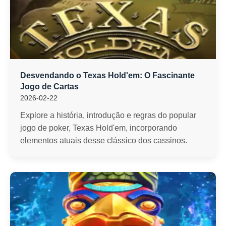
Desvendando o Texas Hold'em: O Fascinante
Jogo de Cartas
2026-02-22
Explore a história, introdução e regras do popular
jogo de poker, Texas Hold'em, incorporando
elementos atuais desse clássico dos cassinos.