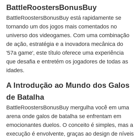
BattleRoostersBonusBuy
BattleRoostersBonusBuy está rapidamente se
tornando um dos jogos mais comentados no
universo dos videogames. Com uma combinação
de ação, estratégia e a inovadora mecânica do
'57a game', este título oferece uma experiência
que desafia e entretém os jogadores de todas as
idades.
A Introdução ao Mundo dos Galos
de Batalha
BattleRoostersBonusBuy mergulha você em uma
arena onde galos de batalha se enfrentam em
emocionantes duelos. O conceito é simples, mas a
execução é envolvente, graças ao design de níveis