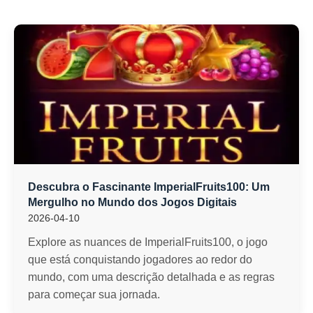
Descubra o Fascinante ImperialFruits100: Um
Mergulho no Mundo dos Jogos Digitais
2026-04-10
Explore as nuances de ImperialFruits100, o jogo
que está conquistando jogadores ao redor do
mundo, com uma descrição detalhada e as regras
para começar sua jornada.