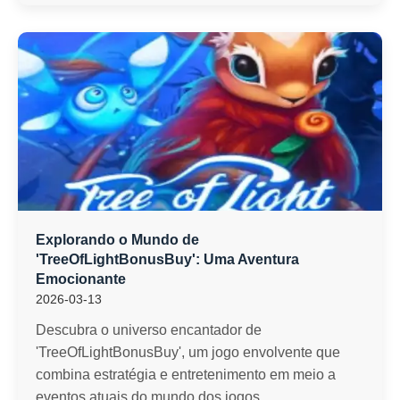
Explorando o Mundo de
'TreeOfLightBonusBuy': Uma Aventura
Emocionante
2026-03-13
Descubra o universo encantador de
'TreeOfLightBonusBuy', um jogo envolvente que
combina estratégia e entretenimento em meio a
eventos atuais do mundo dos jogos.