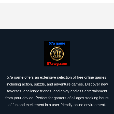
57a game offers an extensive selection of free online games,
including action, puzzle, and adventure games. Discover new
favorites, challenge friends, and enjoy endless entertainment
from your device. Perfect for gamers of all ages seeking hours
of fun and excitement in a user-friendly online environment.