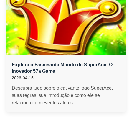
Explore o Fascinante Mundo de SuperAce: O
Inovador 57a Game
2026-04-15
Descubra tudo sobre o cativante jogo SuperAce,
suas regras, sua introdução e como ele se
relaciona com eventos atuais.