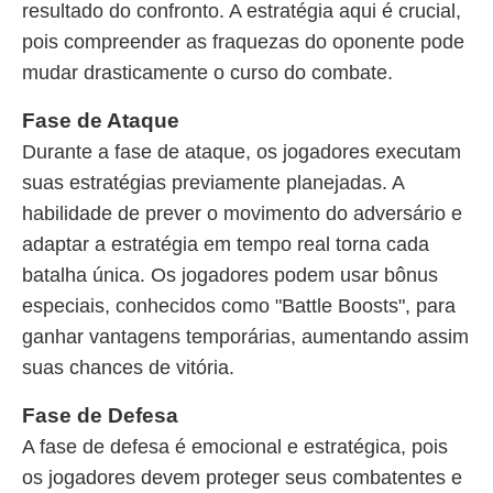
resultado do confronto. A estratégia aqui é crucial,
pois compreender as fraquezas do oponente pode
mudar drasticamente o curso do combate.
Fase de Ataque
Durante a fase de ataque, os jogadores executam
suas estratégias previamente planejadas. A
habilidade de prever o movimento do adversário e
adaptar a estratégia em tempo real torna cada
batalha única. Os jogadores podem usar bônus
especiais, conhecidos como "Battle Boosts", para
ganhar vantagens temporárias, aumentando assim
suas chances de vitória.
Fase de Defesa
A fase de defesa é emocional e estratégica, pois
os jogadores devem proteger seus combatentes e