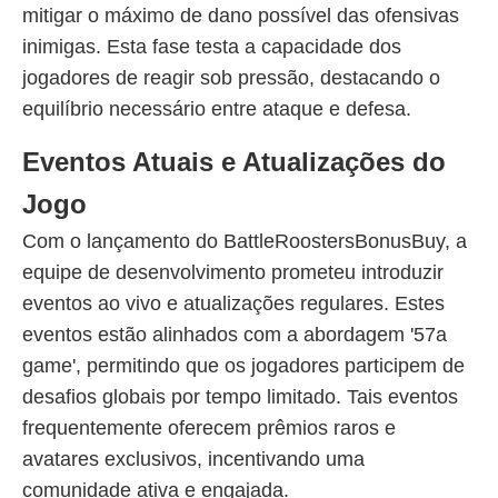
mitigar o máximo de dano possível das ofensivas
inimigas. Esta fase testa a capacidade dos
jogadores de reagir sob pressão, destacando o
equilíbrio necessário entre ataque e defesa.
Eventos Atuais e Atualizações do
Jogo
Com o lançamento do BattleRoostersBonusBuy, a
equipe de desenvolvimento prometeu introduzir
eventos ao vivo e atualizações regulares. Estes
eventos estão alinhados com a abordagem '57a
game', permitindo que os jogadores participem de
desafios globais por tempo limitado. Tais eventos
frequentemente oferecem prêmios raros e
avatares exclusivos, incentivando uma
comunidade ativa e engajada.