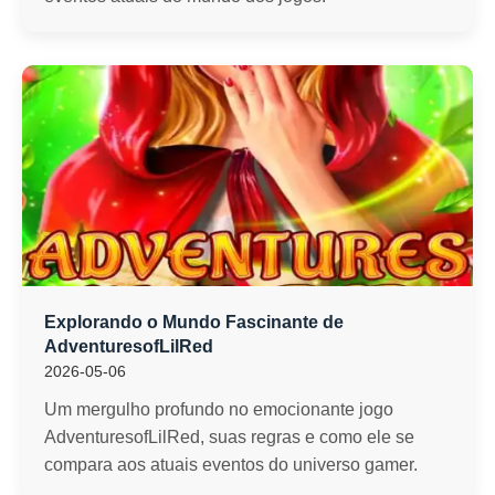
Explorando o Mundo Fascinante de
AdventuresofLilRed
2026-05-06
Um mergulho profundo no emocionante jogo
AdventuresofLilRed, suas regras e como ele se
compara aos atuais eventos do universo gamer.