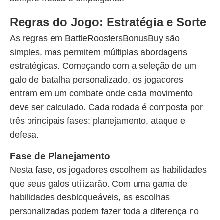
Regras do Jogo: Estratégia e Sorte
As regras em BattleRoostersBonusBuy são
simples, mas permitem múltiplas abordagens
estratégicas. Começando com a seleção de um
galo de batalha personalizado, os jogadores
entram em um combate onde cada movimento
deve ser calculado. Cada rodada é composta por
três principais fases: planejamento, ataque e
defesa.
Fase de Planejamento
Nesta fase, os jogadores escolhem as habilidades
que seus galos utilizarão. Com uma gama de
habilidades desbloqueáveis, as escolhas
personalizadas podem fazer toda a diferença no